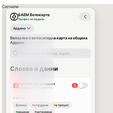
Сигнали
БАЕМ Велокарта
Профил на Ардино
Ардино
Велоалеи и велосипедна карта на община
Ардино
Слоеве и данни
Сигнали на граждани
0
Подадени от общността
СТАТУС
Всички
отворени
в процес
решени
затворени