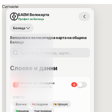
Сигнали
БАЕМ Велокарта
Профил на Белица
Белица
Велоалеи и велосипедна карта на община
Белица
Слоеве и данни
Сигнали на граждани
0
Подадени от общността
СТАТУС
Всички
отворени
в процес
решени
затворени