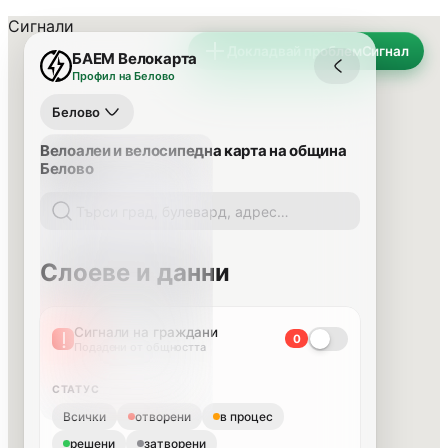
Сигнали
Докладвай проблем
Сигнал
БАЕМ Велокарта
Профил на Белово
Белово
Велоалеи и велосипедна карта на община
Белово
Слоеве и данни
Сигнали на граждани
0
Подадени от общността
СТАТУС
Всички
отворени
в процес
решени
затворени