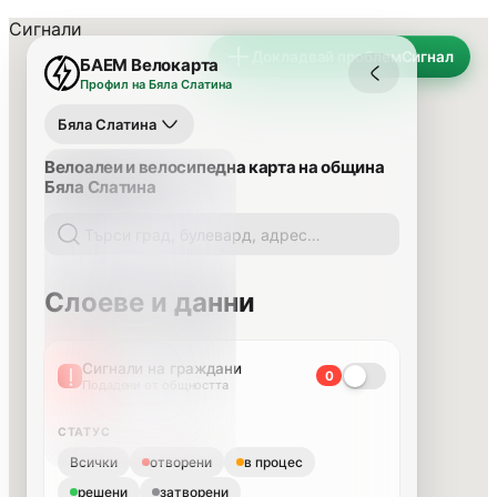
Сигнали
Докладвай проблем
Сигнал
БАЕМ Велокарта
Профил на Бяла Слатина
Бяла Слатина
Велоалеи и велосипедна карта на община
Бяла Слатина
Слоеве и данни
Сигнали на граждани
0
Подадени от общността
СТАТУС
Всички
отворени
в процес
решени
затворени