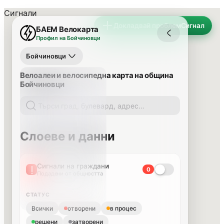
Сигнали
Докладвай проблем
Сигнал
БАЕМ Велокарта
Профил на Бойчиновци
Бойчиновци
Велоалеи и велосипедна карта на община
Бойчиновци
Слоеве и данни
Сигнали на граждани
0
Подадени от общността
СТАТУС
Всички
отворени
в процес
решени
затворени