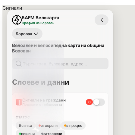
Сигнали
БАЕМ Велокарта
Профил на Борован
Борован
Велоалеи и велосипедна карта на община
Борован
Слоеве и данни
Сигнали на граждани
0
Подадени от общността
СТАТУС
Всички
отворени
в процес
решени
затворени