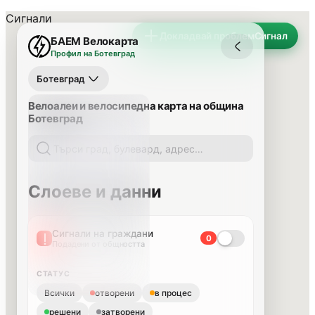
Сигнали
Докладвай проблем
Сигнал
БАЕМ Велокарта
Профил на Ботевград
Ботевград
Велоалеи и велосипедна карта на община
Ботевград
Слоеве и данни
Сигнали на граждани
0
Подадени от общността
СТАТУС
Всички
отворени
в процес
решени
затворени