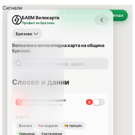
Сигнали
Докладвай проблем
Сигнал
БАЕМ Велокарта
Профил на Брезово
Брезово
Велоалеи и велосипедна карта на община
Брезово
Слоеве и данни
Сигнали на граждани
0
Подадени от общността
СТАТУС
Всички
отворени
в процес
решени
затворени