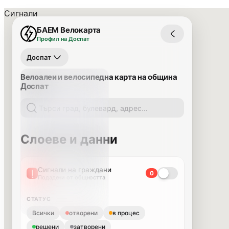
Сигнали
БАЕМ Велокарта
Профил на Доспат
Доспат
Велоалеи и велосипедна карта на община
Доспат
Слоеве и данни
Сигнали на граждани
0
Подадени от общността
СТАТУС
Всички
отворени
в процес
решени
затворени