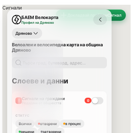
Сигнали
Докладвай проблем
Сигнал
БАЕМ Велокарта
Профил на Дряново
Дряново
Велоалеи и велосипедна карта на община
Дряново
Слоеве и данни
Сигнали на граждани
0
Подадени от общността
СТАТУС
Всички
отворени
в процес
решени
затворени