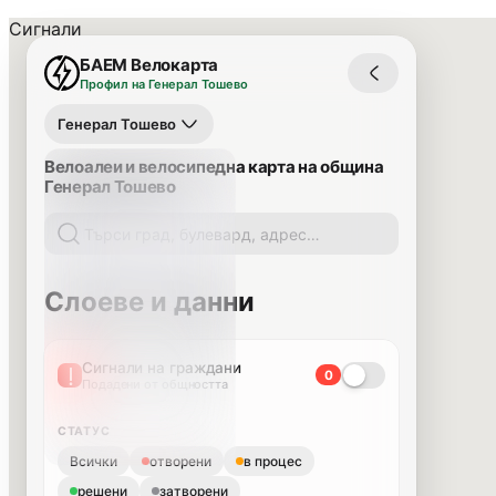
Сигнали
БАЕМ Велокарта
Профил на Генерал Тошево
Генерал Тошево
Велоалеи и велосипедна карта на община
Генерал Тошево
Слоеве и данни
Сигнали на граждани
0
Подадени от общността
СТАТУС
Всички
отворени
в процес
решени
затворени