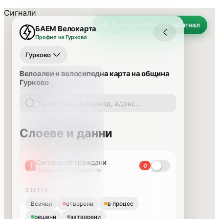
Сигнали
Докладвай проблем
Сигнал
БАЕМ Велокарта
Профил на Гурково
Гурково
Велоалеи и велосипедна карта на община
Гурково
Слоеве и данни
Сигнали на граждани
0
Подадени от общността
СТАТУС
Всички
отворени
в процес
решени
затворени