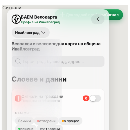
Сигнали
Докладвай проблем
Сигнал
БАЕМ Велокарта
Профил на Ивайловград
Ивайловград
Велоалеи и велосипедна карта на община
Ивайловград
Слоеве и данни
Сигнали на граждани
0
Подадени от общността
СТАТУС
Всички
отворени
в процес
решени
затворени