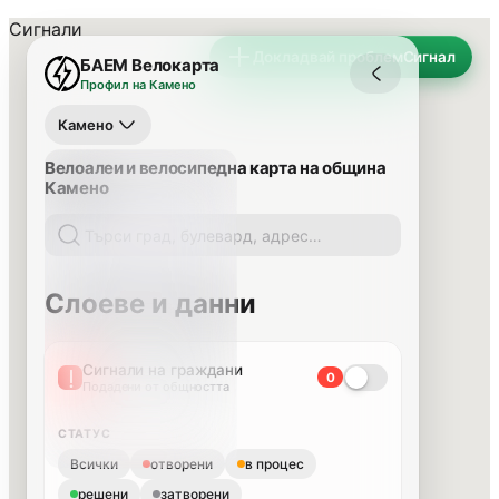
Сигнали
Докладвай проблем
Сигнал
БАЕМ Велокарта
Профил на Камено
Камено
Велоалеи и велосипедна карта на община
Камено
Слоеве и данни
Сигнали на граждани
0
Подадени от общността
СТАТУС
Всички
отворени
в процес
решени
затворени