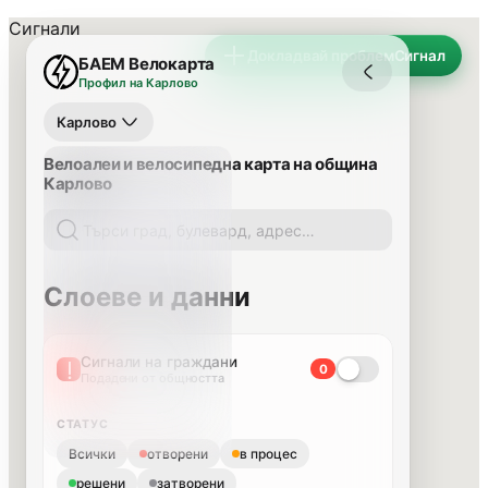
Сигнали
Докладвай проблем
Сигнал
БАЕМ Велокарта
Профил на Карлово
Карлово
Велоалеи и велосипедна карта на община
Карлово
Слоеве и данни
Сигнали на граждани
0
Подадени от общността
СТАТУС
Всички
отворени
в процес
решени
затворени