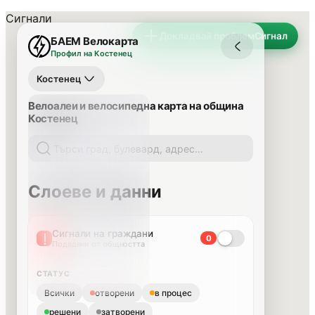
Сигнали
Докладвай проблем
Сигнал
БАЕМ Велокарта
Профил на Костенец
Костенец
Велоалеи и велосипедна карта на община
Костенец
Слоеве и данни
Сигнали на граждани
0
Подадени от общността
СТАТУС
Всички
отворени
в процес
решени
затворени