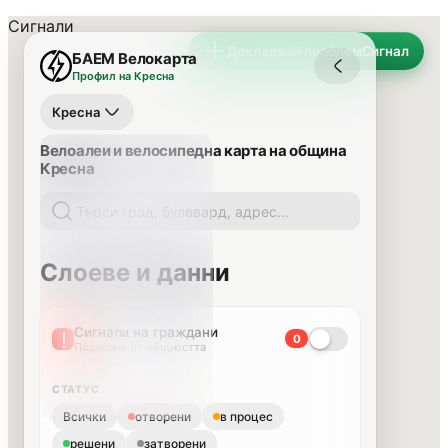
Сигнали
Докладвай проблем
Сигнал
БАЕМ Велокарта
Профил на Кресна
Кресна
Велоалеи и велосипедна карта на община
Кресна
Слоеве и данни
Сигнали на граждани
0
Подадени от общността
СТАТУС
Всички
отворени
в процес
решени
затворени