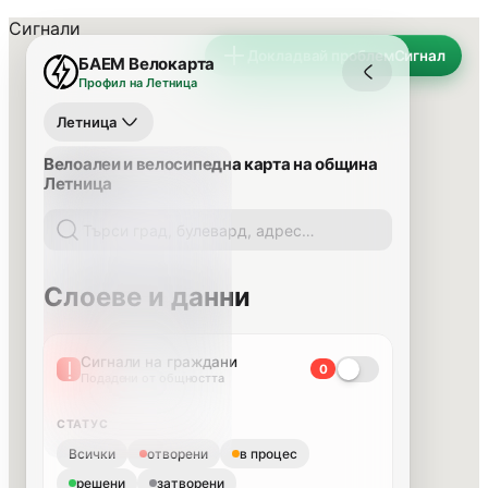
Сигнали
Докладвай проблем
Сигнал
БАЕМ Велокарта
Профил на Летница
Летница
Велоалеи и велосипедна карта на община
Летница
Слоеве и данни
Сигнали на граждани
0
Подадени от общността
СТАТУС
Всички
отворени
в процес
решени
затворени