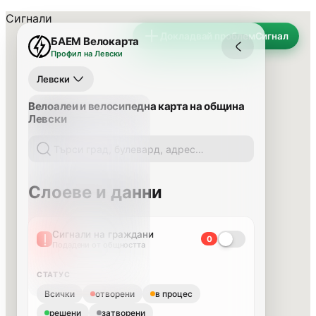
Сигнали
Докладвай проблем
Сигнал
БАЕМ Велокарта
Профил на Левски
Левски
Велоалеи и велосипедна карта на община
Левски
Слоеве и данни
Сигнали на граждани
0
Подадени от общността
СТАТУС
Всички
отворени
в процес
решени
затворени