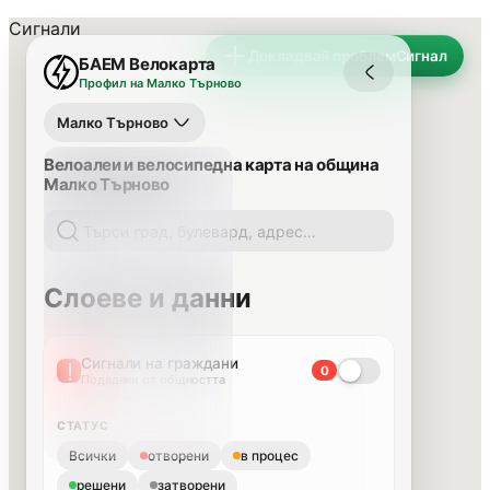
Сигнали
Докладвай проблем
Сигнал
БАЕМ Велокарта
Профил на Малко Търново
Малко Търново
Велоалеи и велосипедна карта на община
Малко Търново
Слоеве и данни
Сигнали на граждани
0
Подадени от общността
СТАТУС
Всички
отворени
в процес
решени
затворени