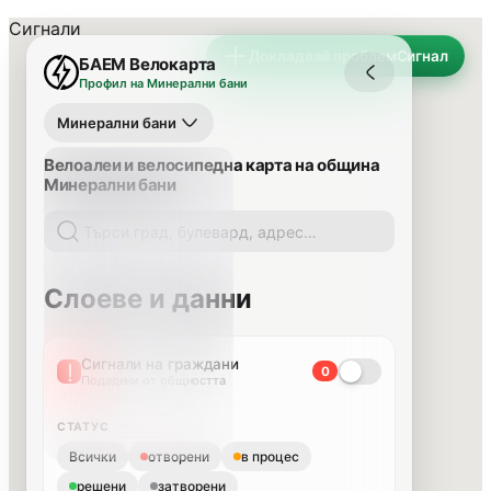
Сигнали
Докладвай проблем
Сигнал
БАЕМ Велокарта
Профил на Минерални бани
Минерални бани
Велоалеи и велосипедна карта на община
Минерални бани
Слоеве и данни
Сигнали на граждани
0
Подадени от общността
СТАТУС
Всички
отворени
в процес
решени
затворени