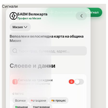
Сигнали
Докладвай проблем
Сигнал
БАЕМ Велокарта
Профил на Мизия
Мизия
Велоалеи и велосипедна карта на община
Мизия
Слоеве и данни
Сигнали на граждани
0
Подадени от общността
СТАТУС
Всички
отворени
в процес
решени
затворени