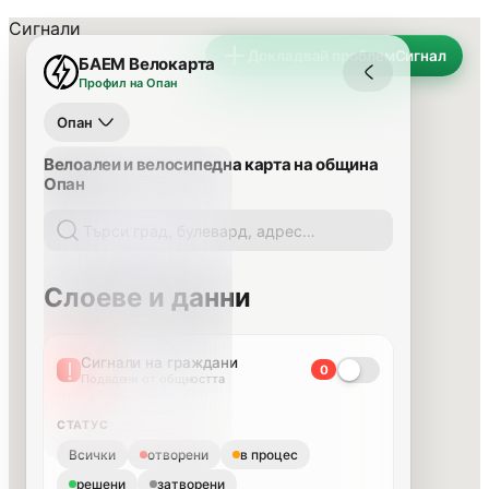
Сигнали
Докладвай проблем
Сигнал
БАЕМ Велокарта
Профил на Опан
Опан
Велоалеи и велосипедна карта на община
Опан
Слоеве и данни
Сигнали на граждани
0
Подадени от общността
СТАТУС
Всички
отворени
в процес
решени
затворени