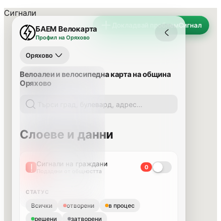
Сигнали
Докладвай проблем
Сигнал
БАЕМ Велокарта
Профил на Оряхово
Оряхово
Велоалеи и велосипедна карта на община
Оряхово
Слоеве и данни
Сигнали на граждани
0
Подадени от общността
СТАТУС
Всички
отворени
в процес
решени
затворени