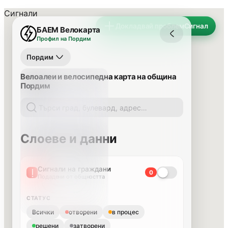
Сигнали
Докладвай проблем
Сигнал
БАЕМ Велокарта
Профил на Пордим
Пордим
Велоалеи и велосипедна карта на община
Пордим
Слоеве и данни
Сигнали на граждани
0
Подадени от общността
СТАТУС
Всички
отворени
в процес
решени
затворени