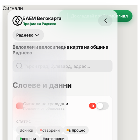
Сигнали
Докладвай проблем
Сигнал
БАЕМ Велокарта
Профил на Раднево
Раднево
Велоалеи и велосипедна карта на община
Раднево
Слоеве и данни
Сигнали на граждани
0
Подадени от общността
СТАТУС
Всички
отворени
в процес
решени
затворени