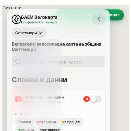
Сигнали
Докладвай проблем
Сигнал
БАЕМ Велокарта
Профил на Септември
Септември
Велоалеи и велосипедна карта на община
Септември
Слоеве и данни
Сигнали на граждани
0
Подадени от общността
СТАТУС
Всички
отворени
в процес
решени
затворени