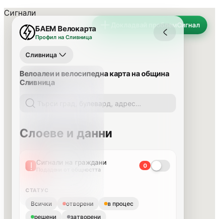
Сигнали
Докладвай проблем
Сигнал
БАЕМ Велокарта
Профил на Сливница
Сливница
Велоалеи и велосипедна карта на община
Сливница
Слоеве и данни
Сигнали на граждани
0
Подадени от общността
СТАТУС
Всички
отворени
в процес
решени
затворени