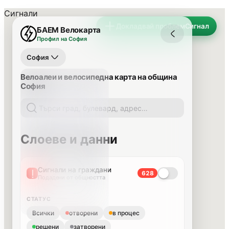
Сигнали
Докладвай проблем
Сигнал
БАЕМ Велокарта
Профил на София
София
Велоалеи и велосипедна карта на община
София
Слоеве и данни
Сигнали на граждани
628
Подадени от общността
СТАТУС
Всички
отворени
в процес
решени
затворени