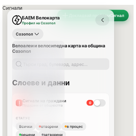
Сигнали
Докладвай проблем
Сигнал
БАЕМ Велокарта
Профил на Созопол
Созопол
Велоалеи и велосипедна карта на община
Созопол
Слоеве и данни
Сигнали на граждани
0
Подадени от общността
СТАТУС
Всички
отворени
в процес
решени
затворени