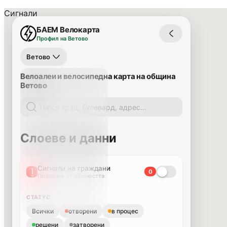
Сигнали
БАЕМ Велокарта
Профил на Ветово
Ветово
Велоалеи и велосипедна карта на община
Ветово
Слоеве и данни
Сигнали на граждани
0
Подадени от общността
СТАТУС
Всички
отворени
в процес
решени
затворени