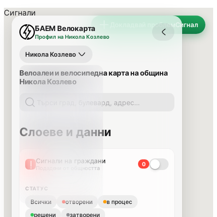
Сигнали
Докладвай проблем
Сигнал
БАЕМ Велокарта
Профил на Никола Козлево
Никола Козлево
Велоалеи и велосипедна карта на община
Никола Козлево
Слоеве и данни
Сигнали на граждани
0
Подадени от общността
СТАТУС
Всички
отворени
в процес
решени
затворени