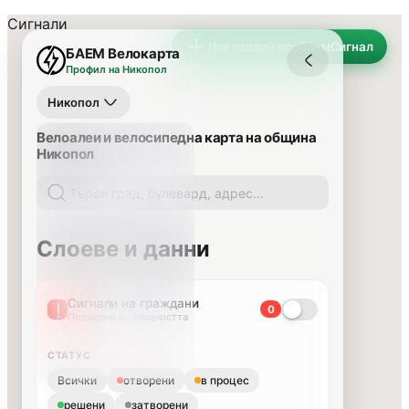
Сигнали
Докладвай проблем
Сигнал
БАЕМ Велокарта
Профил на Никопол
Никопол
Велоалеи и велосипедна карта на община
Никопол
Слоеве и данни
Сигнали на граждани
0
Подадени от общността
СТАТУС
Всички
отворени
в процес
решени
затворени