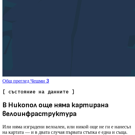
3
Общ преглед
Чешми
[ състояние на данните ]
В Никопол още няма картирана
велоинфраструктура
Или няма изградени велоалеи, или никой още не ги е нанесъл
на картата — и в двата случая първата стъпка е една и съща.