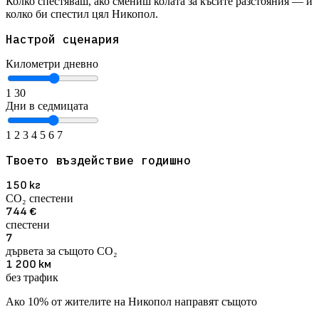
Колко спестяваш, ако смениш колата за късите разстояния — и
колко би спестил цял Никопол.
Настрой сценария
Километри дневно
1
30
Дни в седмицата
1
2
3
4
5
6
7
Твоето въздействие годишно
150
кг
CO₂ спестени
744
€
спестени
7
дървета за същото CO₂
1 200
км
без трафик
Ако 10% от жителите на Никопол направят същото