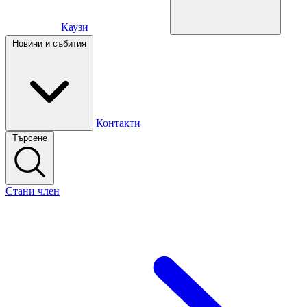
Каузи
Каузи
Новини и събития
Новини и събития
Контакти
Търсене
Контакти
Стани член