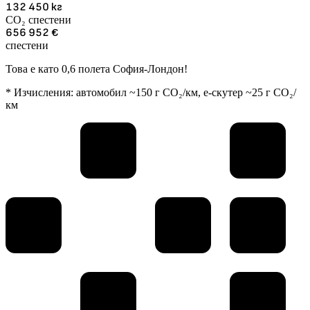
132 450
кг
CO₂ спестени
656 952
€
спестени
Това е като 0,6 полета София-Лондон!
* Изчисления: автомобил ~150 г CO₂/км, е-скутер ~25 г CO₂/
км