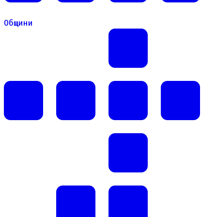
Общини
Общини