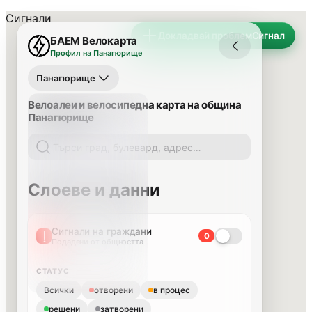
Сигнали
Докладвай проблем
Сигнал
БАЕМ Велокарта
Профил на Панагюрище
Панагюрище
Велоалеи и велосипедна карта на община
Панагюрище
Слоеве и данни
Сигнали на граждани
0
Подадени от общността
СТАТУС
Всички
отворени
в процес
решени
затворени