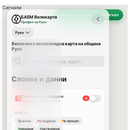
Сигнали
Докладвай проблем
Сигнал
БАЕМ Велокарта
Профил на Руен
Руен
Велоалеи и велосипедна карта на община
Руен
Слоеве и данни
Сигнали на граждани
0
Подадени от общността
СТАТУС
Всички
отворени
в процес
решени
затворени