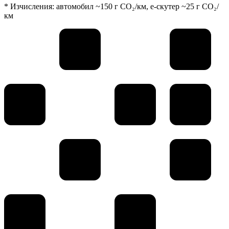
* Изчисления: автомобил ~150 г CO₂/км, е-скутер ~25 г CO₂/
км