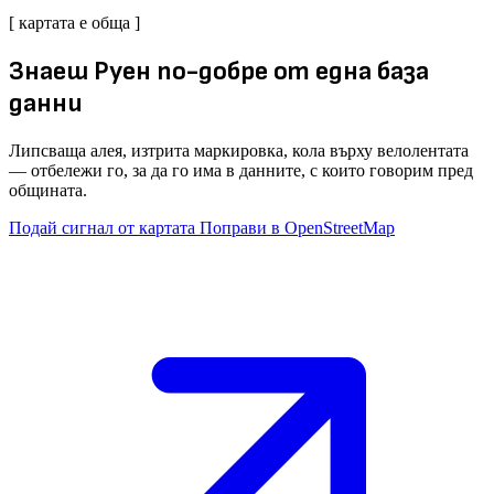
[ картата е обща ]
Знаеш Руен по-добре от една база
данни
Липсваща алея, изтрита маркировка, кола върху велолентата
— отбележи го, за да го има в данните, с които говорим пред
общината.
Подай сигнал от картата
Поправи в OpenStreetMap