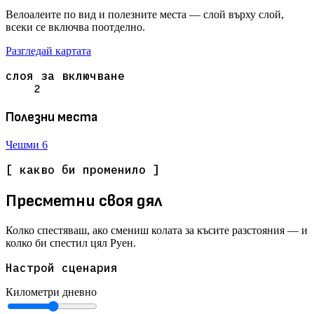
Велоалеите по вид и полезните места — слой върху слой,
всеки се включва поотделно.
Разгледай картата
слоя за включване
2
Полезни места
Чешми
6
[ какво би променило ]
Пресметни своя дял
Колко спестяваш, ако смениш колата за късите разстояния — и
колко би спестил цял Руен.
Настрой сценария
Километри дневно