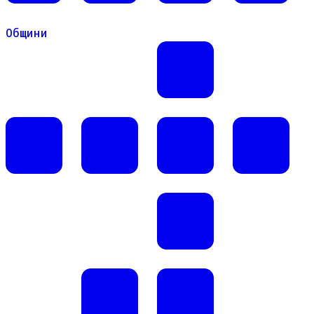
Общини
Общини