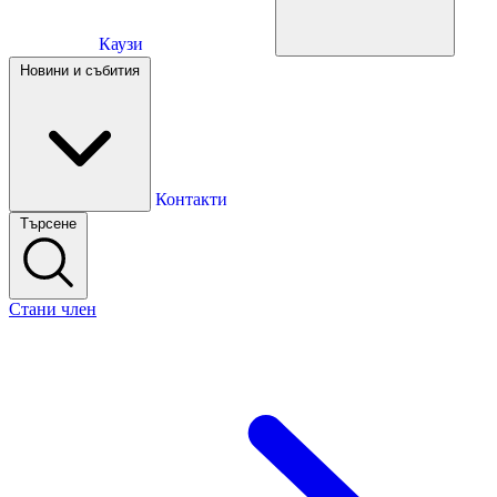
Каузи
Каузи
Новини и събития
Новини и събития
Контакти
Търсене
Контакти
Стани член