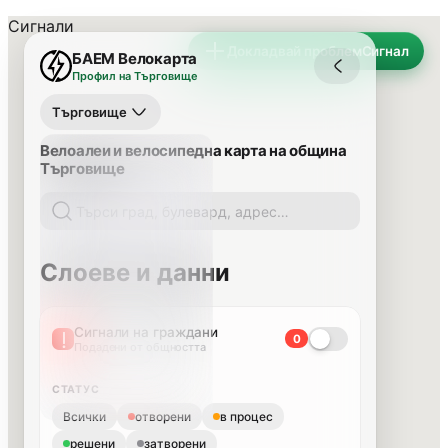
Сигнали
Докладвай проблем
Сигнал
БАЕМ Велокарта
Профил на Търговище
Търговище
Велоалеи и велосипедна карта на община
Търговище
Слоеве и данни
Сигнали на граждани
0
Подадени от общността
СТАТУС
Всички
отворени
в процес
решени
затворени