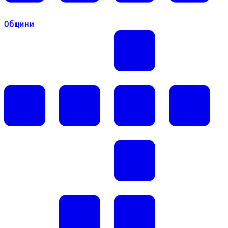
Общини
Общини