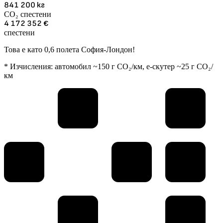
841 200
кг
CO₂ спестени
4 172 352
€
спестени
Това е като 0,6 полета София-Лондон!
* Изчисления: автомобил ~150 г CO₂/км, е-скутер ~25 г CO₂/
км