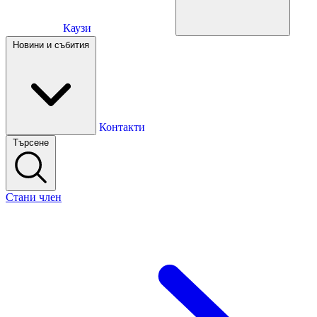
Каузи
Каузи
Новини и събития
Новини и събития
Контакти
Търсене
Контакти
Стани член