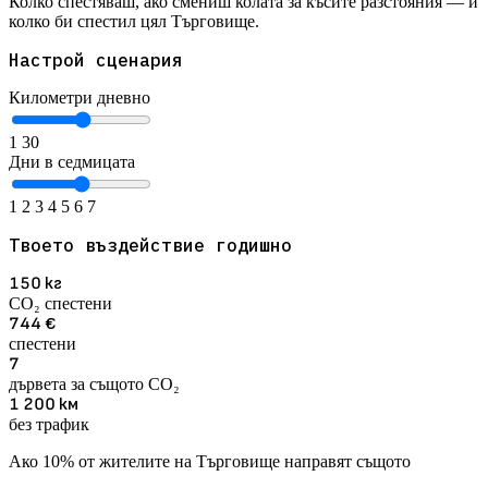
Колко спестяваш, ако смениш колата за късите разстояния — и
колко би спестил цял Търговище.
Настрой сценария
Километри дневно
1
30
Дни в седмицата
1
2
3
4
5
6
7
Твоето въздействие годишно
150
кг
CO₂ спестени
744
€
спестени
7
дървета за същото CO₂
1 200
км
без трафик
Ако 10% от жителите на Търговище направят същото