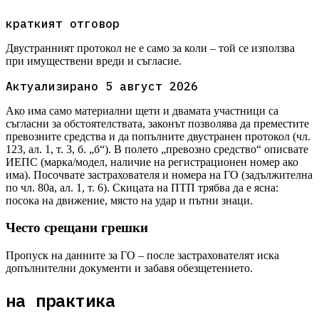
краткият отговор
Двустранният протокол не е само за коли – той се използва
при имуществени вреди и съгласие.
Актуализирано
5 август 2026
Ако има само материални щети и двамата участници са
съгласни за обстоятелствата, законът позволява да преместите
превозните средства и да попълните двустранен протокол (чл.
123, ал. 1, т. 3, б. „б“). В полето „превозно средство“ описвате
ИЕПС (марка/модел, наличие на регистрационен номер ако
има). Посочвате застрахователя и номера на ГО (задължителна
по чл. 80а, ал. 1, т. 6). Скицата на ПТП трябва да е ясна:
посока на движение, място на удар и пътни знаци.
Често срещани грешки
Пропуск на данните за ГО – после застрахователят иска
допълнителни документи и забавя обезщетението.
на практика