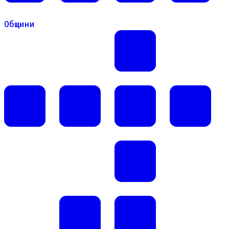
Общини
Общини