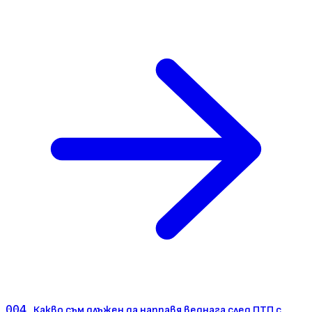
004
Какво съм длъжен да направя веднага след ПТП с