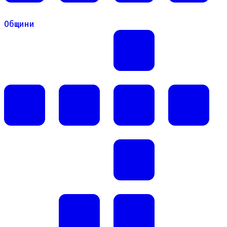
Общини
Общини