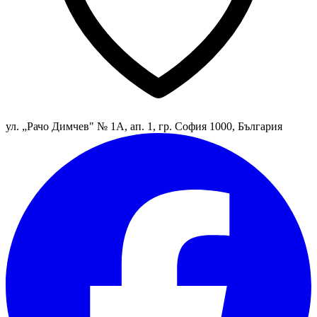
ул. „Рачо Димчев" № 1А, ап. 1, гр. София 1000, България