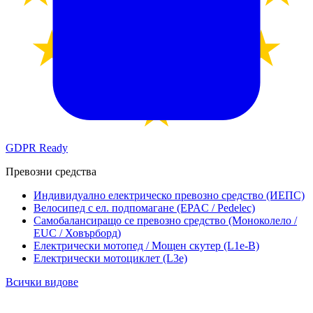
GDPR
Ready
Превозни средства
Индивидуално електрическо превозно средство (ИЕПС)
Велосипед с ел. подпомагане (EPAC / Pedelec)
Самобалансиращо се превозно средство (Моноколело /
EUC / Ховърборд)
Електрически мотопед / Мощен скутер (L1e-B)
Електрически мотоциклет (L3e)
Всички видове