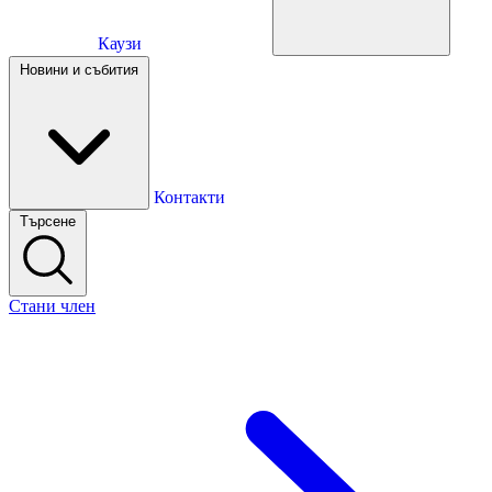
Каузи
Каузи
Новини и събития
Новини и събития
Контакти
Търсене
Контакти
Стани член