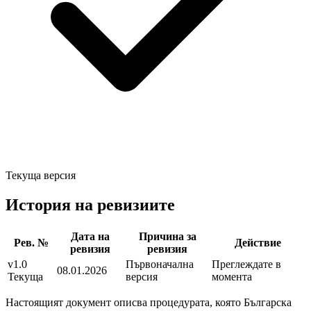
Текуща версия
История на ревизиите
Дата на
Причина за
Рев. №
Действие
ревизия
ревизия
v1.0
Първоначална
Преглеждате в
08.01.2026
Текуща
версия
момента
Настоящият документ описва процедурата, която Българска