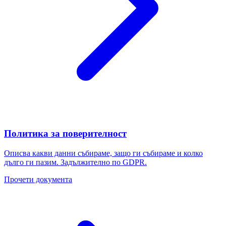
Политика за поверителност
Описва какви данни събираме, защо ги събираме и колко
дълго ги пазим. Задължително по GDPR.
Прочети документа