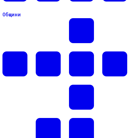
Общини
Общини