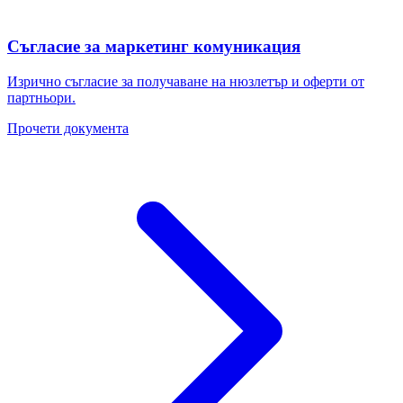
Съгласие за маркетинг комуникация
Изрично съгласие за получаване на нюзлетър и оферти от
партньори.
Прочети документа