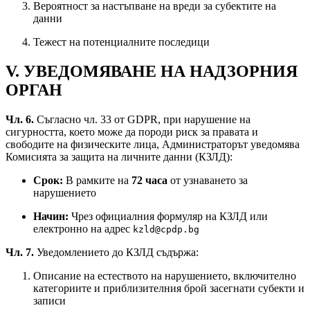
Вероятност за настъпване на вреди за субектите на
данни
Тежест на потенциалните последици
V. УВЕДОМЯВАНЕ НА НАДЗОРНИЯ
ОРГАН
Чл. 6.
Съгласно чл. 33 от GDPR, при нарушение на
сигурността, което може да породи риск за правата и
свободите на физическите лица, Администраторът уведомява
Комисията за защита на личните данни (КЗЛД):
Срок:
В рамките на
72 часа
от узнаването за
нарушението
Начин:
Чрез официалния формуляр на КЗЛД или
електронно на адрес
kzld@cpdp.bg
Чл. 7.
Уведомлението до КЗЛД съдържа:
Описание на естеството на нарушението, включително
категориите и приблизителния брой засегнати субекти и
записи