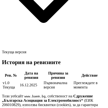
Текуща версия
История на ревизиите
Дата на
Причина за
Рев. №
Действие
ревизия
ревизия
v1.0
Първоначална
Преглеждате в
16.12.2025
Текуща
версия
момента
Този уебсайт
, собственост на
Сдружение
www.baem.bg
„Българска Асоциация за Електромобилност“
(ЕИК
206010829), използва бисквитки (cookies), за да гарантира