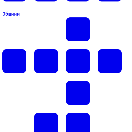
Общини
Общини