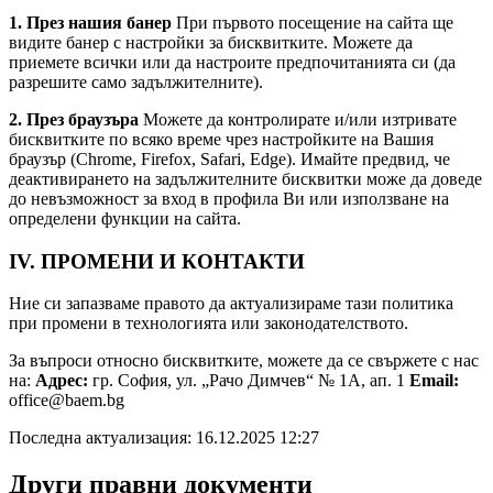
1. През нашия банер
При първото посещение на сайта ще
видите банер с настройки за бисквитките. Можете да
приемете всички или да настроите предпочитанията си (да
разрешите само задължителните).
2. През браузъра
Можете да контролирате и/или изтривате
бисквитките по всяко време чрез настройките на Вашия
браузър (Chrome, Firefox, Safari, Edge). Имайте предвид, че
деактивирането на задължителните бисквитки може да доведе
до невъзможност за вход в профила Ви или използване на
определени функции на сайта.
IV. ПРОМЕНИ И КОНТАКТИ
Ние си запазваме правото да актуализираме тази политика
при промени в технологията или законодателството.
За въпроси относно бисквитките, можете да се свържете с нас
на:
Адрес:
гр. София, ул. „Рачо Димчев“ № 1A, ап. 1
Email:
office@baem.bg
Последна актуализация: 16.12.2025 12:27
Други правни документи