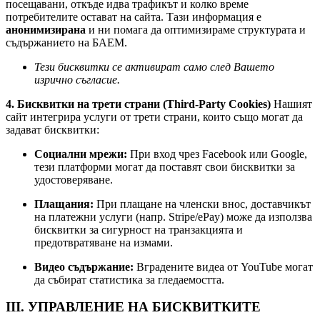
посещавани, откъде идва трафикът и колко време
потребителите остават на сайта. Тази информация е
анонимизирана
и ни помага да оптимизираме структурата и
съдържанието на БАЕМ.
Тези бисквитки се активират само след Вашето
изрично съгласие.
4. Бисквитки на трети страни (Third-Party Cookies)
Нашият
сайт интегрира услуги от трети страни, които също могат да
задават бисквитки:
Социални мрежи:
При вход чрез Facebook или Google,
тези платформи могат да поставят свои бисквитки за
удостоверяване.
Плащания:
При плащане на членски внос, доставчикът
на платежни услуги (напр. Stripe/ePay) може да използва
бисквитки за сигурност на транзакцията и
предотвратяване на измами.
Видео съдържание:
Вградените видеа от YouTube могат
да събират статистика за гледаемостта.
III. УПРАВЛЕНИЕ НА БИСКВИТКИТЕ