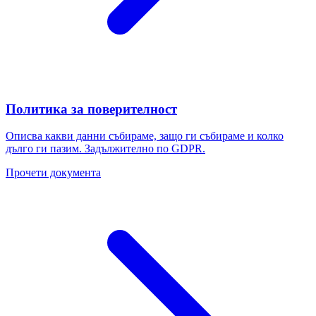
Политика за поверителност
Описва какви данни събираме, защо ги събираме и колко
дълго ги пазим. Задължително по GDPR.
Прочети документа