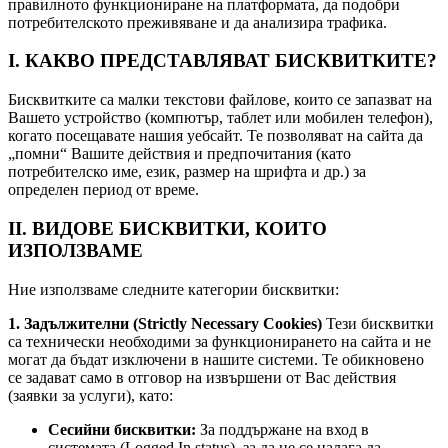
правилното функциониране на платформата, да подобри
потребителското преживяване и да анализира трафика.
I. КАКВО ПРЕДСТАВЛЯВАТ БИСКВИТКИТЕ?
Бисквитките са малки текстови файлове, които се запазват на
Вашето устройство (компютър, таблет или мобилен телефон),
когато посещавате нашия уебсайт. Те позволяват на сайта да
„помни“ Вашите действия и предпочитания (като
потребителско име, език, размер на шрифта и др.) за
определен период от време.
II. ВИДОВЕ БИСКВИТКИ, КОИТО
ИЗПОЛЗВАМЕ
Ние използваме следните категории бисквитки:
1. Задължителни (Strictly Necessary Cookies)
Тези бисквитки
са технически необходими за функционирането на сайта и не
могат да бъдат изключени в нашите системи. Те обикновено
се задават само в отговор на извършени от Вас действия
(заявки за услуги), като:
Сесийни бисквитки:
За поддържане на вход в
системата (Logged In status), за да не се налага да