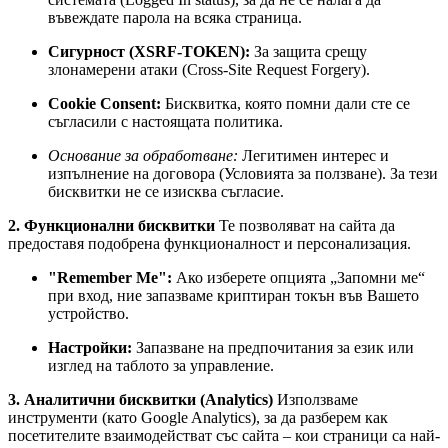
въвеждате парола на всяка страница.
Сигурност (XSRF-TOKEN):
За защита срещу
злонамерени атаки (Cross-Site Request Forgery).
Cookie Consent:
Бисквитка, която помни дали сте се
съгласили с настоящата политика.
Основание за обработване:
Легитимен интерес и
изпълнение на договора (Условията за ползване). За тези
бисквитки не се изисква съгласие.
2. Функционални бисквитки
Те позволяват на сайта да
предоставя подобрена функционалност и персонализация.
"Remember Me":
Ако изберете опцията „Запомни ме“
при вход, ние запазваме криптиран токън във Вашето
устройство.
Настройки:
Запазване на предпочитания за език или
изглед на таблото за управление.
3. Аналитични бисквитки (Analytics)
Използваме
инструменти (като Google Analytics), за да разберем как
посетителите взаимодействат със сайта – кои страници са най-