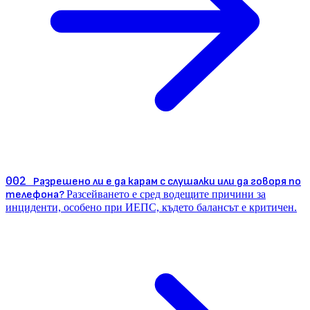
002
Разрешено ли е да карам с слушалки или да говоря по
телефона?
Разсейването е сред водещите причини за
инциденти, особено при ИЕПС, където балансът е критичен.