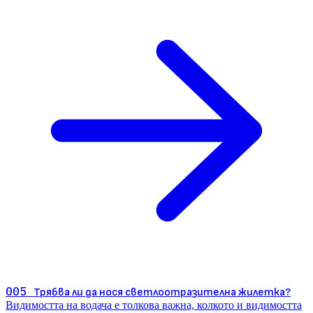
005
Трябва ли да нося светлоотразителна жилетка?
Видимостта на водача е толкова важна, колкото и видимостта