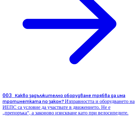
003
Какво задължително оборудване трябва да има
тротинетката по закон?
Изправността и оборудването на
ИЕПС са условие да участвате в движението. Не е
„препоръка“, а законово изискване като при велосипедите.