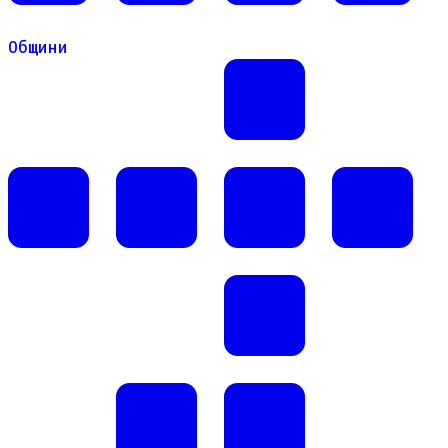
Общини
Общини