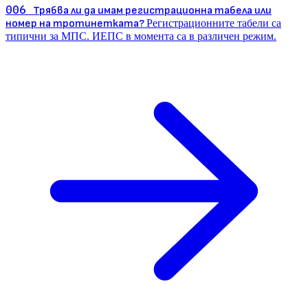
006
Трябва ли да имам регистрационна табела или
номер на тротинетката?
Регистрационните табели са
типични за МПС. ИЕПС в момента са в различен режим.