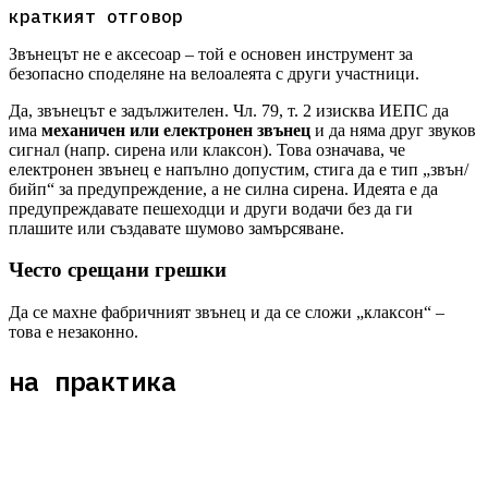
краткият отговор
Звънецът не е аксесоар – той е основен инструмент за
безопасно споделяне на велоалеята с други участници.
Да, звънецът е задължителен. Чл. 79, т. 2 изисква ИЕПС да
има
механичен или електронен звънец
и да няма друг звуков
сигнал (напр. сирена или клаксон). Това означава, че
електронен звънец е напълно допустим, стига да е тип „звън/
бийп“ за предупреждение, а не силна сирена. Идеята е да
предупреждавате пешеходци и други водачи без да ги
плашите или създавате шумово замърсяване.
Често срещани грешки
Да се махне фабричният звънец и да се сложи „клаксон“ –
това е незаконно.
на практика