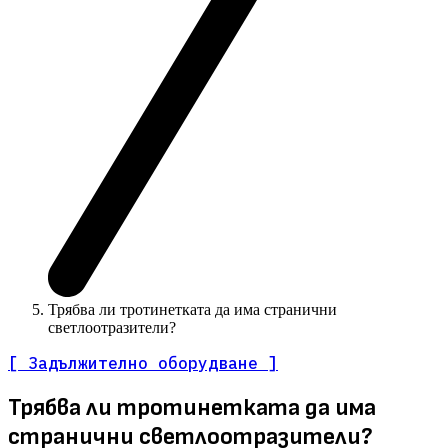
Трябва ли тротинетката да има странични
светлоотразители?
[ Задължително оборудване ]
Трябва ли тротинетката да има
странични светлоотразители?