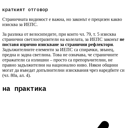
краткият отговор
Страничната видимост е важна, но законът е прецизен какво
изисква за ИЕПС.
За разлика от велосипедите, при които чл. 79, т. 5 изисква
странични светлоотразители на колелата, за ИЕПС законът
не
поставя изрично изискване за странични рефлектори
.
Задължителните елементи за ИЕПС са спирачки, звънец,
предна и задна светлина. Това не означава, че страничните
отражатели са излишни – просто са препоръчителни, не
правно задължителни на национално ниво. Някои общини
могат да въведат допълнителни изисквания чрез наредбите си
(чл. 80а, ал. 4).
на практика