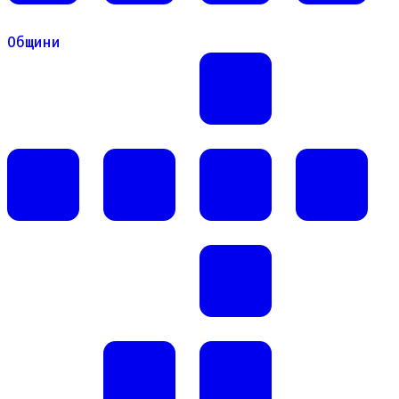
Общини
Общини