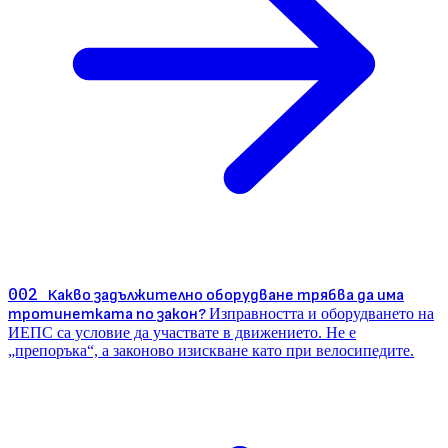
002
Какво задължително оборудване трябва да има
тротинетката по закон?
Изправността и оборудването на
ИЕПС са условие да участвате в движението. Не е
„препоръка“, а законово изискване като при велосипедите.