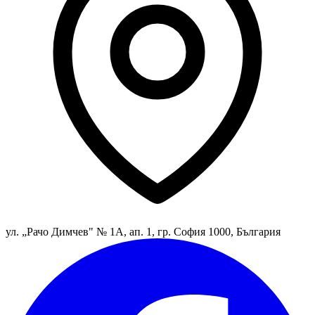
ул. „Рачо Димчев" № 1А, ап. 1, гр. София 1000, България