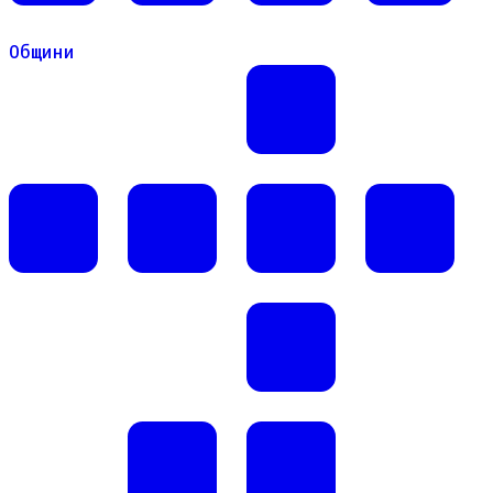
Общини
Общини