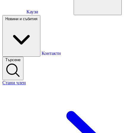
Каузи
Каузи
Новини и събития
Новини и събития
Контакти
Търсене
Контакти
Стани член