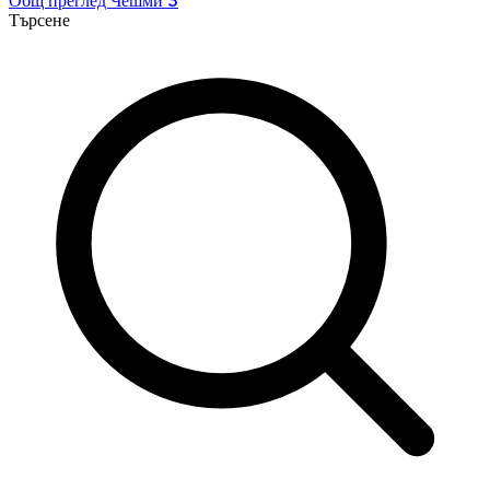
Общ преглед
Чешми
Търсене