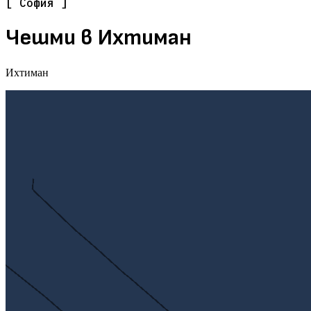
[ София ]
Чешми в Ихтиман
Ихтиман