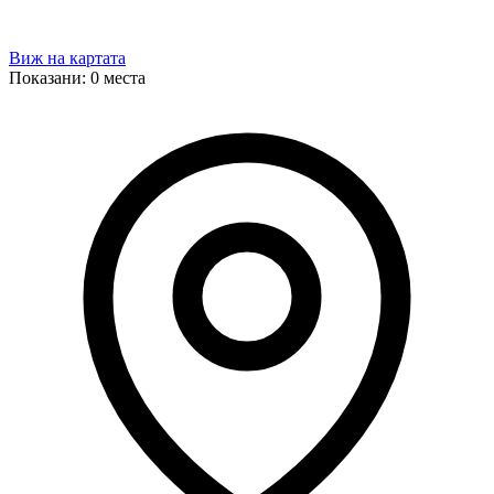
Виж на картата
Показани:
0
места