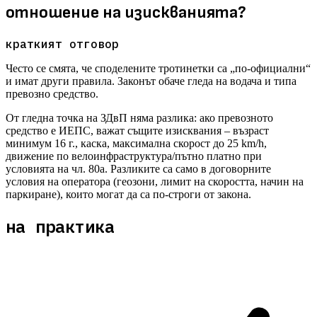
отношение на изискванията?
краткият отговор
Често се смята, че споделените тротинетки са „по-официални“
и имат други правила. Законът обаче гледа на водача и типа
превозно средство.
От гледна точка на ЗДвП няма разлика: ако превозното
средство е ИЕПС, важат същите изисквания – възраст
минимум 16 г., каска, максимална скорост до 25 km/h,
движение по велоинфраструктура/пътно платно при
условията на чл. 80а. Разликите са само в договорните
условия на оператора (геозони, лимит на скоростта, начин на
паркиране), които могат да са по-строги от закона.
на практика