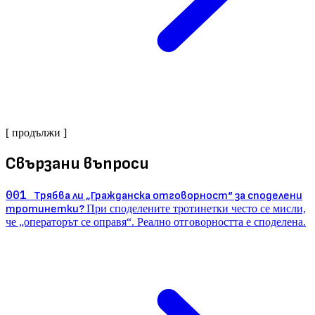
[ продължи ]
Свързани въпроси
001
Трябва ли „Гражданска отговорност“ за споделени
тротинетки?
При споделените тротинетки често се мисли,
че „операторът се оправя“. Реално отговорността е споделена.