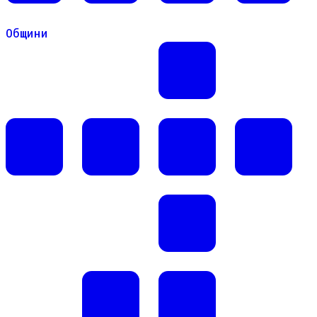
Общини
Общини