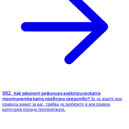
002
Как законът дефинира електрическата
тротинетка като превозно средство?
За да знаете кои
правила важат за вас, трябва да разберете в коя правна
категория попада тротинетката.