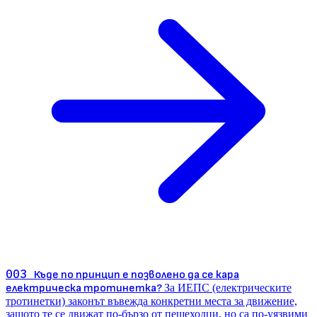
003
Къде по принцип е позволено да се кара
електрическа тротинетка?
За ИЕПС (електрическите
тротинетки) законът въвежда конкретни места за движение,
защото те се движат по-бързо от пешеходци, но са по-уязвими