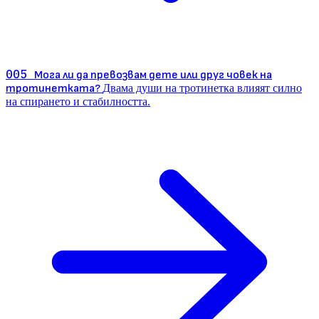
005
Мога ли да превозвам дете или друг човек на
тротинетката?
Двама души на тротинетка влияят силно
на спирането и стабилността.