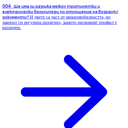
004
Ще има ли разлика между тротинетки и
електрически велосипеди по отношение на възраст/
документи?
И двете са част от микромобилността, но
законът ги регулира различно, защото рисковият профил е
различен.