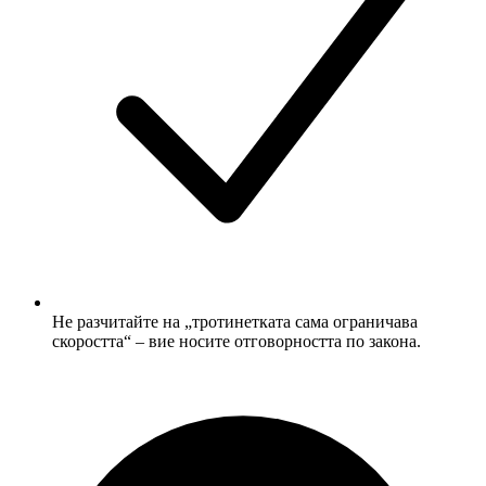
Не разчитайте на „тротинетката сама ограничава
скоростта“ – вие носите отговорността по закона.