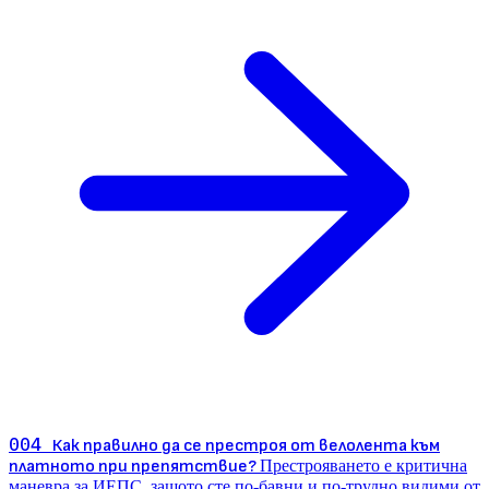
004
Как правилно да се престроя от велолента към
платното при препятствие?
Престрояването е критична
маневра за ИЕПС, защото сте по-бавни и по-трудно видими от