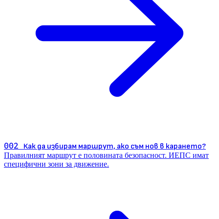
002
Как да избирам маршрут, ако съм нов в карането?
Правилният маршрут е половината безопасност. ИЕПС имат
специфични зони за движение.