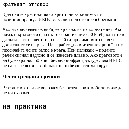
краткият отговор
Кръговите кръстовища са критични за видимост и
позициониране, а ИЕПС са малки и често пренебрегвани.
Ако има велоалея около/през кръговото, използвате нея. Ако
няма, и кръговото е на път с ограничение ≤50 km/h, влизате в
дясната част на лентата, спазвайки предимството на вече
движещите се в кръга. Не карайте „по вътрешния ринг“ и не
пресичайте ленти вътре в кръга. При излизане – подайте
ръчен сигнал надясно и се изнесете плавно. Ако кръговото е
на булевард над 50 km/h без велоинфраструктура, там ИЕПС
не са разрешени – заобиколете по безопасен маршрут.
Често срещани грешки
Влизане в кръга от велоалея без оглед – автомобили може да
не ви очакват.
на практика