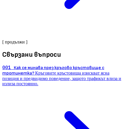
[ продължи ]
Свързани въпроси
001
Как се минава през кръгово кръстовище с
тротинетка?
Кръговите кръстовища изискват ясна
позиция и предвидимо поведение, защото трафикът влиза и
излиза постоянно.