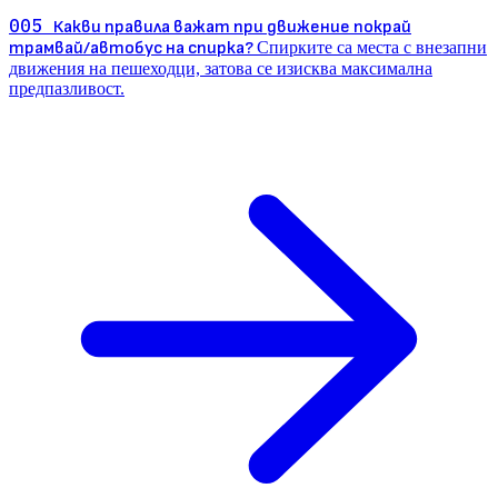
005
Какви правила важат при движение покрай
трамвай/автобус на спирка?
Спирките са места с внезапни
движения на пешеходци, затова се изисква максимална
предпазливост.