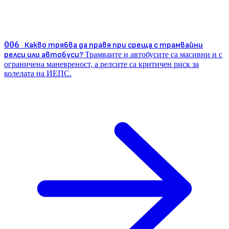
006
Какво трябва да правя при среща с трамвайни
релси или автобуси?
Трамваите и автобусите са масивни и с
ограничена маневреност, а релсите са критичен риск за
колелата на ИЕПС.