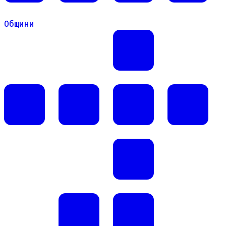
Общини
Общини