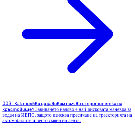
003
Как трябва да завивам наляво с тротинетка на
кръстовище?
Завиването наляво е най-рисковата маневра за
водач на ИЕПС, защото изисква пресичане на траекторията на
автомобилите и често смяна на лента.