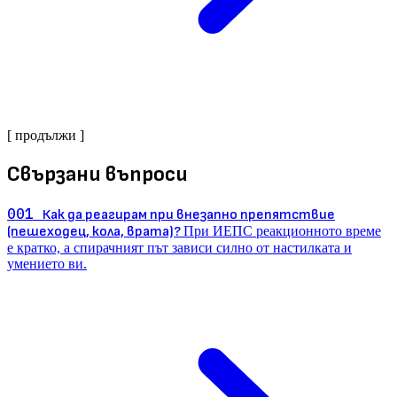
[ продължи ]
Свързани въпроси
001
Как да реагирам при внезапно препятствие
(пешеходец, кола, врата)?
При ИЕПС реакционното време
е кратко, а спирачният път зависи силно от настилката и
умението ви.