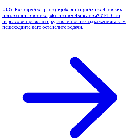
005
Как трябва да се държа при приближаване към
пешеходна пътека, ако не съм върху нея?
ИЕПС са
нерелсови превозни средства и носите задълженията към
пешеходците като останалите водачи.