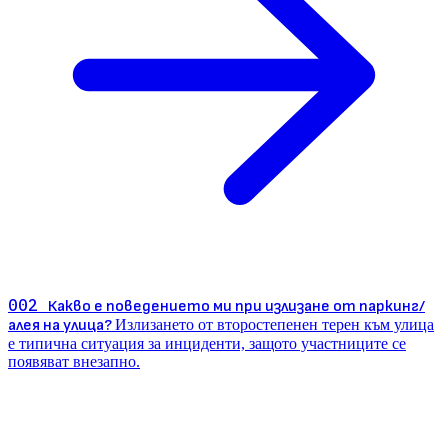
002
Какво е поведението ми при излизане от паркинг/
алея на улица?
Излизането от второстепенен терен към улица
е типична ситуация за инциденти, защото участниците се
появяват внезапно.