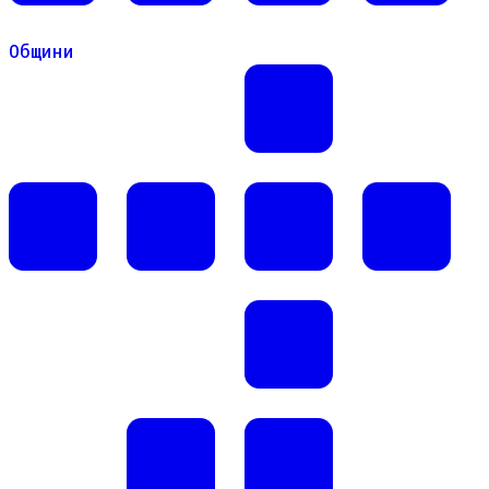
Общини
Общини