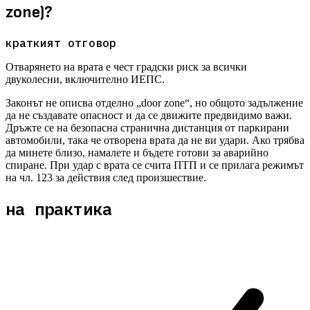
zone)?
краткият отговор
Отварянето на врата е чест градски риск за всички
двуколесни, включително ИЕПС.
Законът не описва отделно „door zone“, но общото задължение
да не създавате опасност и да се движите предвидимо важи.
Дръжте се на безопасна странична дистанция от паркирани
автомобили, така че отворена врата да не ви удари. Ако трябва
да минете близо, намалете и бъдете готови за аварийно
спиране. При удар с врата се счита ПТП и се прилага режимът
на чл. 123 за действия след произшествие.
на практика