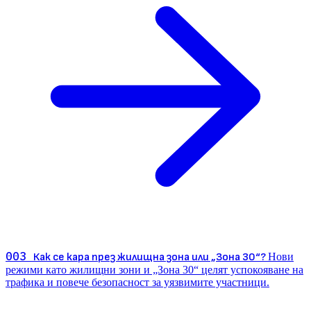
003
Как се кара през жилищна зона или „Зона 30“?
Нови
режими като жилищни зони и „Зона 30“ целят успокояване на
трафика и повече безопасност за уязвимите участници.