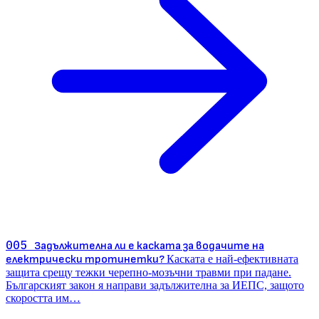
005
Задължителна ли е каската за водачите на
електрически тротинетки?
Каската е най-ефективната
защита срещу тежки черепно-мозъчни травми при падане.
Българският закон я направи задължителна за ИЕПС, защото
скоростта им…