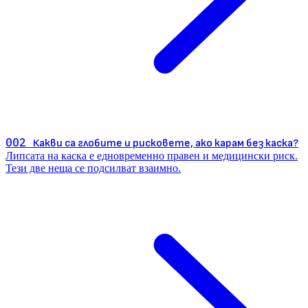
002
Какви са глобите и рисковете, ако карам без каска?
Липсата на каска е едновременно правен и медицински риск.
Тези две неща се подсилват взаимно.