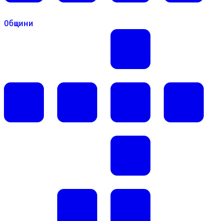
Общини
Общини