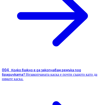
004
Колко важно е да закопчавам ремъка под
брадичката?
Незакопчаната каска е почти същото като да
нямате каска.