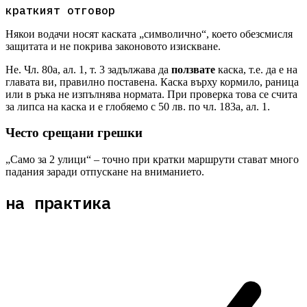
краткият отговор
Някои водачи носят каската „символично“, което обезсмисля
защитата и не покрива законовото изискване.
Не. Чл. 80а, ал. 1, т. 3 задължава да
ползвате
каска, т.е. да е на
главата ви, правилно поставена. Каска върху кормило, раница
или в ръка не изпълнява нормата. При проверка това се счита
за липса на каска и е глобяемо с 50 лв. по чл. 183а, ал. 1.
Често срещани грешки
„Само за 2 улици“ – точно при кратки маршрути стават много
падания заради отпускане на вниманието.
на практика