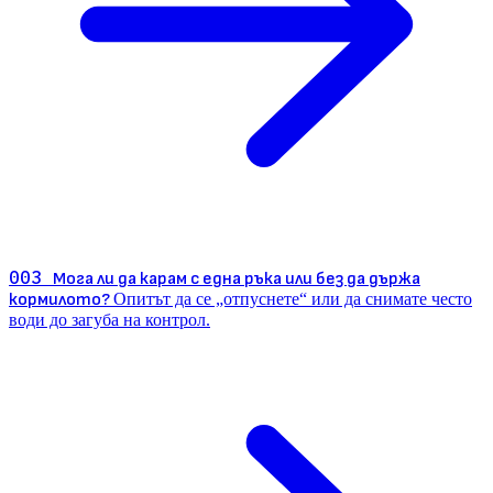
003
Мога ли да карам с една ръка или без да държа
кормилото?
Опитът да се „отпуснете“ или да снимате често
води до загуба на контрол.