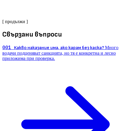
[ продължи ]
Свързани въпроси
001
Какво наказание има, ако карам без каска?
Много
водачи подценяват санкцията, но тя е конкретна и лесно
приложима при проверка.