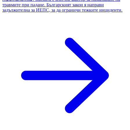
травмите при падане. Българският закон я направи
задължителна за ИЕПС, за да ограничи тежките инциденти.