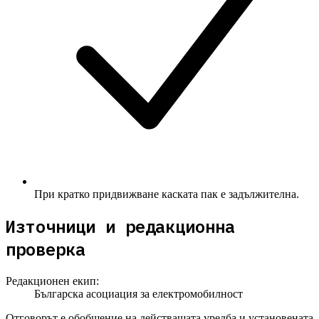
При кратко придвижване каската пак е задължителна.
Източници и редакционна
проверка
Редакционен екип:
Българска асоциация за електромобилност
Отговорът е обобщение на действащата уредба и установената