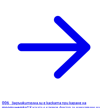
006
Задължителна ли е каската при каране на
тротинетка?
Каската е ключов фактор за намаляване на